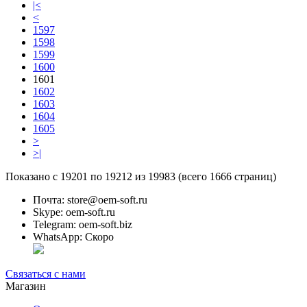
|<
<
1597
1598
1599
1600
1601
1602
1603
1604
1605
>
>|
Показано с 19201 по 19212 из 19983 (всего 1666 страниц)
Почта: store@oem-soft.ru
Skype: oem-soft.ru
Telegram: oem-soft.biz
WhatsApp: Скоро
Связаться с нами
Магазин