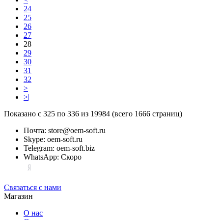
24
25
26
27
28
29
30
31
32
>
>|
Показано с 325 по 336 из 19984 (всего 1666 страниц)
Почта: store@oem-soft.ru
Skype: oem-soft.ru
Telegram: oem-soft.biz
WhatsApp: Скоро
Связаться с нами
Магазин
О нас